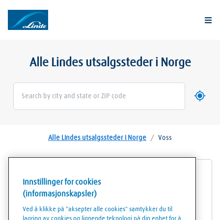
Togg
Alle Lindes utsalgssteder i Norge
Bruk mi
Geoloca
Alle Lindes utsalgssteder i Norge
/
Voss
Linde Gassforhandler HMV Maskin AS
Innstillinger for cookies
(informasjonskapsler)
Regimentsveien 14
Ved å klikke på "aksepter alle cookies" samtykker du til
5700
Voss
lagring av cookies og lignende teknologi på din enhet for å