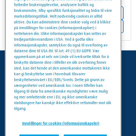
forbedre brukeropplevelse, analysere trafikk og
bruksmønstre, tilby spesifikk funksjonalitet og bidra til våre
Butikkdetaljer
markedsføringstiltak. Helt nødvendig cookies er alltid
aktive. Du kan administrere dine cookie-valg ved å klikke
Få veibeskrivelse
på innstillinger for cookies (informasjonskaplser) i
nettelseren din. Ulike informasjonskapsler kan settes av
tredjepartsleverandører i USA. Ved å godta slike
informasjonskapsler, samtykker du også til overføring av
dataene dine til USA iht. til Art. 49 (1) EU GDPR. Vær
oppmerksom på at selv om Linde vil iverksette tiltak for å
beskytte dataene dine i tilfeller en slik overføring finner
Generelle vilkår
sted, kan det hende at den amerikanske mottakeren ikke
kan gi beskyttelse som i hovedsak tilsvarer
Juridisk informasjon
beskyttelsesnivået i EU/EØS/Sveits. Dette på grunn av
særegenheter ved amerikansk lov. I noen tilfeller kan
Personvern
tilgang til data fra amerikanske myndigheter være mulig
og mer omfattende enn i EU, og ikke-amerikanske
Cookies policy
statsborgere har kanskje ikke effektive rettsmidler mot slik
tilgang.
Cookie innstillinger
Innstillinger for cookies (informasjonskapsler)