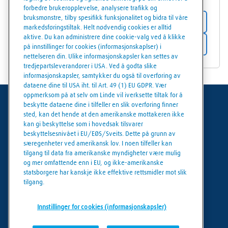
forbedre brukeropplevelse, analysere trafikk og
bruksmønstre, tilby spesifikk funksjonalitet og bidra til våre
Butikkdetaljer
markedsføringstiltak. Helt nødvendig cookies er alltid
aktive. Du kan administrere dine cookie-valg ved å klikke
Få veibeskrivelse
på innstillinger for cookies (informasjonskaplser) i
nettelseren din. Ulike informasjonskapsler kan settes av
tredjepartsleverandører i USA. Ved å godta slike
informasjonskapsler, samtykker du også til overføring av
dataene dine til USA iht. til Art. 49 (1) EU GDPR. Vær
oppmerksom på at selv om Linde vil iverksette tiltak for å
beskytte dataene dine i tilfeller en slik overføring finner
Generelle vilkår
sted, kan det hende at den amerikanske mottakeren ikke
kan gi beskyttelse som i hovedsak tilsvarer
Juridisk informasjon
beskyttelsesnivået i EU/EØS/Sveits. Dette på grunn av
særegenheter ved amerikansk lov. I noen tilfeller kan
Personvern
tilgang til data fra amerikanske myndigheter være mulig
og mer omfattende enn i EU, og ikke-amerikanske
Cookies policy
statsborgere har kanskje ikke effektive rettsmidler mot slik
tilgang.
Cookie innstillinger
Innstillinger for cookies (informasjonskapsler)