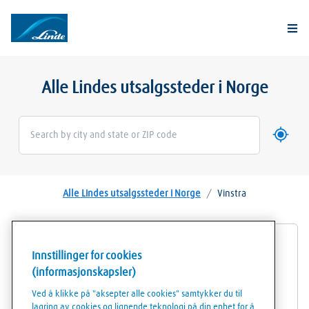
Togg
Alle Lindes utsalgssteder i Norge
Bruk mi
Geoloca
Alle Lindes utsalgssteder i Norge
/
Vinstra
Linde Gassforhandler TESS Øst AS Vinstra
Innstillinger for cookies
(informasjonskapsler)
Transportvegen 7
Ved å klikke på "aksepter alle cookies" samtykker du til
2640
Vinstra
lagring av cookies og lignende teknologi på din enhet for å