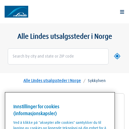
Togg
Alle Lindes utsalgssteder i Norge
Bruk mi
Geoloca
Alle Lindes utsalgssteder i Norge
/
Sykkylven
AGA Propanautomat Sykkylven
Innstillinger for cookies
(informasjonskapsler)
Kyrkjevegen 200
Ved å klikke på "aksepter alle cookies" samtykker du til
6230
Sykkylven
lagring av cookies og lignende teknologi på din enhet for å