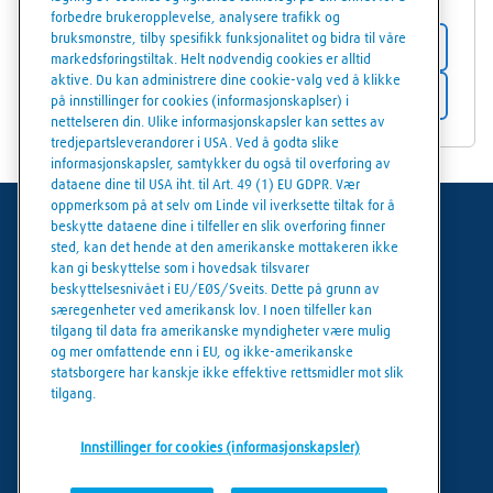
forbedre brukeropplevelse, analysere trafikk og
bruksmønstre, tilby spesifikk funksjonalitet og bidra til våre
Butikkdetaljer
markedsføringstiltak. Helt nødvendig cookies er alltid
aktive. Du kan administrere dine cookie-valg ved å klikke
Få veibeskrivelse
på innstillinger for cookies (informasjonskaplser) i
nettelseren din. Ulike informasjonskapsler kan settes av
tredjepartsleverandører i USA. Ved å godta slike
informasjonskapsler, samtykker du også til overføring av
dataene dine til USA iht. til Art. 49 (1) EU GDPR. Vær
oppmerksom på at selv om Linde vil iverksette tiltak for å
beskytte dataene dine i tilfeller en slik overføring finner
Generelle vilkår
sted, kan det hende at den amerikanske mottakeren ikke
kan gi beskyttelse som i hovedsak tilsvarer
Juridisk informasjon
beskyttelsesnivået i EU/EØS/Sveits. Dette på grunn av
særegenheter ved amerikansk lov. I noen tilfeller kan
Personvern
tilgang til data fra amerikanske myndigheter være mulig
og mer omfattende enn i EU, og ikke-amerikanske
Cookies policy
statsborgere har kanskje ikke effektive rettsmidler mot slik
tilgang.
Cookie innstillinger
Innstillinger for cookies (informasjonskapsler)