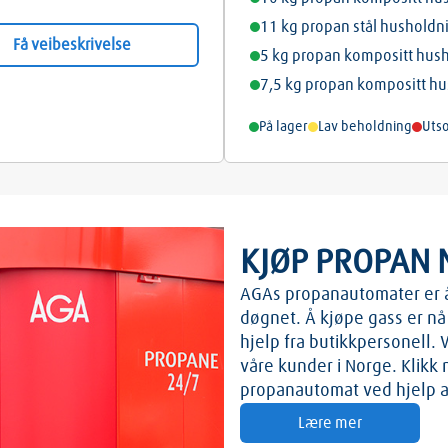
11 kg propan stål husholdn
Få veibeskrivelse
5 kg propan kompositt hus
7,5 kg propan kompositt h
På lager
Lav beholdning
Utso
KJØP PROPAN 
AGAs propanautomater er åp
døgnet. Å kjøpe gass er n
hjelp fra butikkpersonell.
våre kunder i Norge. Klikk
propanautomat ved hjelp av
Lære mer