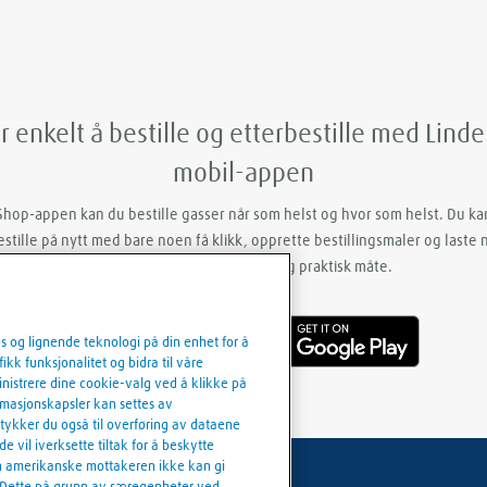
r enkelt å bestille og etterbestille med Lind
mobil-appen
hop-appen kan du bestille gasser når som helst og hvor som helst. Du k
estille på nytt med bare noen få klikk, opprette bestillingsmaler og laste 
og følgesedler på en enkel og praktisk måte.
es og lignende teknologi på din enhet for å
kk funksjonalitet og bidra til våre
inistrere dine cookie-valg ved å klikke på
formasjonskapsler kan settes av
mtykker du også til overføring av dataene
e vil iverksette tiltak for å beskytte
 den amerikanske mottakeren ikke kan gi