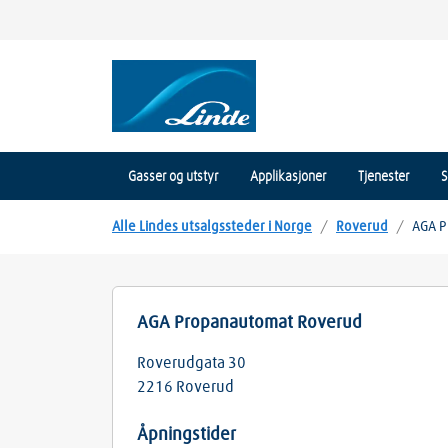
Gasser og utstyr
Applikasjoner
Tjenester
S
Alle Lindes utsalgssteder i Norge
/
Roverud
/
AGA P
AGA Propanautomat Roverud
Roverudgata 30
2216
Roverud
Åpningstider