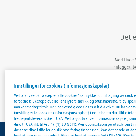
Det e
Med Linde S
innlogget, b
Innstillinger for cookies (informasjonskapsler)
Ved å klikke på "aksepter alle cookies" samtykker du til lagring av cooki
forbedre brukeropplevelse, analysere trafikk og bruksmønstre, tilby spesifi
markedsføringstiltak. Helt nødvendig cookies er alltid aktive. Du kan adm
innstillinger for cookies (informasjonskaplser) i nettelseren din. Ulike in
tredjepartsleverandører i USA. Ved å godta slike informasjonskapsler, sa
dine til USA iht. til Art. 49 (1) EU GDPR. Vær oppmerksom på at selv om Lind
dataene dine i tilfeller en slik overføring finner sted, kan det hende at