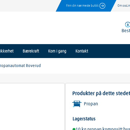
Finn din nærmeste butikk
Om oss
Li
Best
ikkerhet
Bærekraft
Kom i gang
Kontakt
ropanautomat Roverud
Produkter på dette stede
Propan
Lagerstatus
10 kg propan kompositt hu