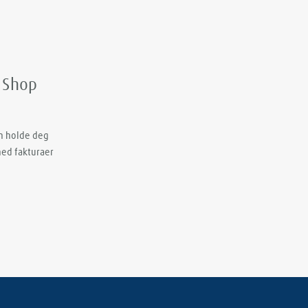
e Shop
an holde deg
ned fakturaer