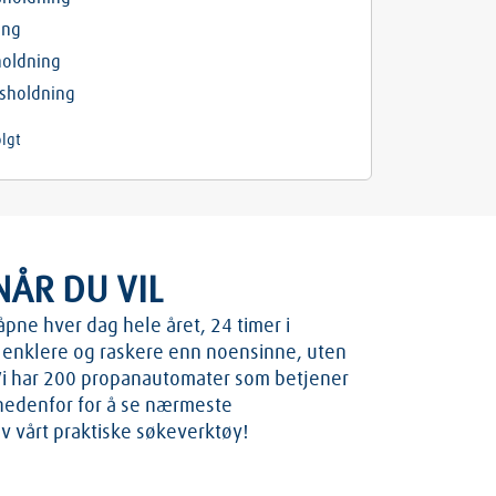
ing
holdning
usholdning
lgt
NÅR DU VIL
ne hver dag hele året, 24 timer i
å enklere og raskere enn noensinne, uten
 Vi har 200 propanautomater som betjener
 nedenfor for å se nærmeste
 vårt praktiske søkeverktøy!