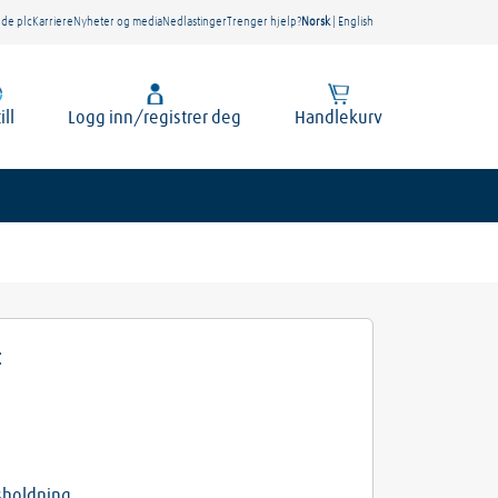
nde plc
Karriere
Nyheter og media
Nedlastinger
Trenger hjelp?
Norsk
|
English
ill
Logg inn/registrer deg
Handlekurv
t
sholdning