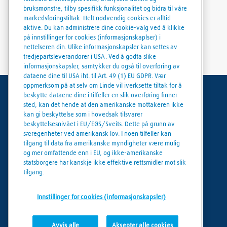
bruksmønstre, tilby spesifikk funksjonalitet og bidra til våre
markedsføringstiltak. Helt nødvendig cookies er alltid
aktive. Du kan administrere dine cookie-valg ved å klikke
på innstillinger for cookies (informasjonskaplser) i
nettelseren din. Ulike informasjonskapsler kan settes av
tredjepartsleverandører i USA. Ved å godta slike
informasjonskapsler, samtykker du også til overføring av
dataene dine til USA iht. til Art. 49 (1) EU GDPR. Vær
oppmerksom på at selv om Linde vil iverksette tiltak for å
beskytte dataene dine i tilfeller en slik overføring finner
Generelle vilkår
sted, kan det hende at den amerikanske mottakeren ikke
kan gi beskyttelse som i hovedsak tilsvarer
Juridisk informasjon
beskyttelsesnivået i EU/EØS/Sveits. Dette på grunn av
særegenheter ved amerikansk lov. I noen tilfeller kan
Personvern
tilgang til data fra amerikanske myndigheter være mulig
og mer omfattende enn i EU, og ikke-amerikanske
Cookies policy
statsborgere har kanskje ikke effektive rettsmidler mot slik
tilgang.
Cookie innstillinger
Innstillinger for cookies (informasjonskapsler)
Avvis alle
Aksepter alle cookies