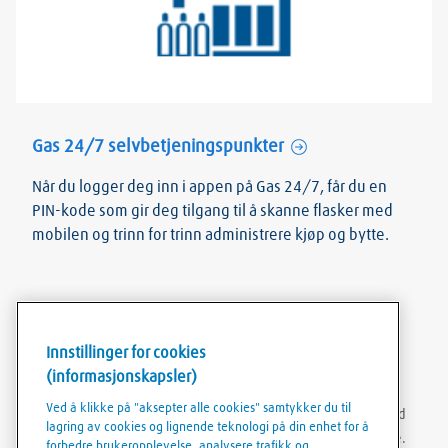
Gas 24/7 selvbetjeningspunkter
Når du logger deg inn i appen på Gas 24/7, får du en
PIN-kode som gir deg tilgang til å skanne flasker med
mobilen og trinn for trinn administrere kjøp og bytte.
Innstillinger for cookies
Linde Gas 24/7 Nordics app
(informasjonskapsler)
Ved å klikke på "aksepter alle cookies" samtykker du til
Last ned Linde Gas 24/7 Nordics app, den finnes for Android
lagring av cookies og lignende teknologi på din enhet for å
enheter i Google Play og for Apple/iOS enheter i App Store.
forbedre brukeropplevelse, analysere trafikk og