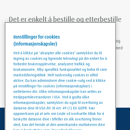
Det er enkelt å bestille og etterbestille
med Linde Shop mobil-appen
Innstillinger for cookies
Med Linde Shop-appen kan du bestille gasser når som helst og
(informasjonskapsler)
hvor som helst. Du kan holde deg innlogget, bestille på nytt med
Ved å klikke på "aksepter alle cookies" samtykker du til
bare noen få klikk, opprette bestillingsmaler og laste ned
lagring av cookies og lignende teknologi på din enhet for å
fakturaer og følgesedler på en enkel og praktisk måte.
forbedre brukeropplevelse, analysere trafikk og
bruksmønstre, tilby spesifikk funksjonalitet og bidra til våre
markedsføringstiltak. Helt nødvendig cookies er alltid
aktive. Du kan administrere dine cookie-valg ved å klikke
på innstillinger for cookies (informasjonskaplser) i
nettelseren din. Ulike informasjonskapsler kan settes av
tredjepartsleverandører i USA. Ved å godta slike
informasjonskapsler, samtykker du også til overføring av
dataene dine til USA iht. til Art. 49 (1) EU GDPR. Vær
oppmerksom på at selv om Linde vil iverksette tiltak for å
beskytte dataene dine i tilfeller en slik overføring finner
Generelle vilkår
sted, kan det hende at den amerikanske mottakeren ikke