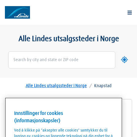
Togg
Alle Lindes utsalgssteder i Norge
Bruk mi
Geoloca
Alle Lindes utsalgssteder i Norge
/
Knapstad
AGA Propanautomat Knapstad
Innstillinger for cookies
(informasjonskapsler)
Spydebergveien 1
Ved å klikke på "aksepter alle cookies" samtykker du til
1823
Knapstad
lagring av cookies og lignende teknologi på din enhet for å