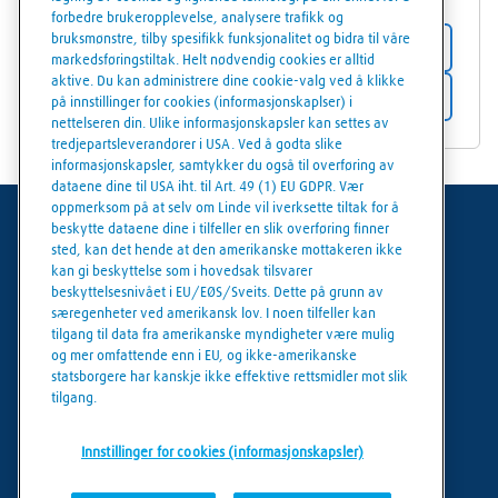
forbedre brukeropplevelse, analysere trafikk og
bruksmønstre, tilby spesifikk funksjonalitet og bidra til våre
Butikkdetaljer
markedsføringstiltak. Helt nødvendig cookies er alltid
aktive. Du kan administrere dine cookie-valg ved å klikke
Få veibeskrivelse
på innstillinger for cookies (informasjonskaplser) i
nettelseren din. Ulike informasjonskapsler kan settes av
tredjepartsleverandører i USA. Ved å godta slike
informasjonskapsler, samtykker du også til overføring av
dataene dine til USA iht. til Art. 49 (1) EU GDPR. Vær
oppmerksom på at selv om Linde vil iverksette tiltak for å
beskytte dataene dine i tilfeller en slik overføring finner
Generelle vilkår
sted, kan det hende at den amerikanske mottakeren ikke
kan gi beskyttelse som i hovedsak tilsvarer
Juridisk informasjon
beskyttelsesnivået i EU/EØS/Sveits. Dette på grunn av
særegenheter ved amerikansk lov. I noen tilfeller kan
Personvern
tilgang til data fra amerikanske myndigheter være mulig
og mer omfattende enn i EU, og ikke-amerikanske
Cookies policy
statsborgere har kanskje ikke effektive rettsmidler mot slik
tilgang.
Cookie innstillinger
Innstillinger for cookies (informasjonskapsler)