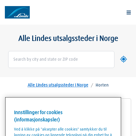
Togg
Alle Lindes utsalgssteder i Norge
Bruk mi
Geoloca
Alle Lindes utsalgssteder i Norge
/
Horten
Linde Gassforhandler TESS Sør AS Horten
Innstillinger for cookies
(informasjonskapsler)
Bromsveien 11
Ved å klikke på "aksepter alle cookies" samtykker du til
3183
Horten
lagring av cookies og lignende teknologi på din enhet for å