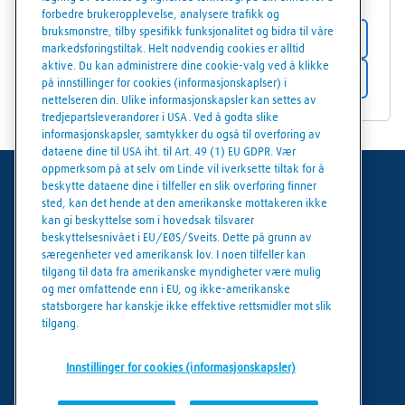
forbedre brukeropplevelse, analysere trafikk og
bruksmønstre, tilby spesifikk funksjonalitet og bidra til våre
Butikkdetaljer
markedsføringstiltak. Helt nødvendig cookies er alltid
aktive. Du kan administrere dine cookie-valg ved å klikke
Få veibeskrivelse
på innstillinger for cookies (informasjonskaplser) i
nettelseren din. Ulike informasjonskapsler kan settes av
tredjepartsleverandører i USA. Ved å godta slike
informasjonskapsler, samtykker du også til overføring av
dataene dine til USA iht. til Art. 49 (1) EU GDPR. Vær
oppmerksom på at selv om Linde vil iverksette tiltak for å
beskytte dataene dine i tilfeller en slik overføring finner
Generelle vilkår
sted, kan det hende at den amerikanske mottakeren ikke
kan gi beskyttelse som i hovedsak tilsvarer
Juridisk informasjon
beskyttelsesnivået i EU/EØS/Sveits. Dette på grunn av
særegenheter ved amerikansk lov. I noen tilfeller kan
Personvern
tilgang til data fra amerikanske myndigheter være mulig
og mer omfattende enn i EU, og ikke-amerikanske
Cookies policy
statsborgere har kanskje ikke effektive rettsmidler mot slik
tilgang.
Cookie innstillinger
Innstillinger for cookies (informasjonskapsler)