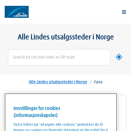
Togg
Alle Lindes utsalgssteder i Norge
Bruk mi
Geoloca
Alle Lindes utsalgssteder i Norge
/
Fana
AGA Propanautomat Fana
Innstillinger for cookies
(informasjonskapsler)
Fanavollen 2
Ved å klikke på "aksepter alle cookies" samtykker du til
5244
Fana
lagring av cookies og lignende teknologi på din enhet for å