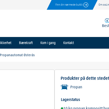
Finn din nærmeste butikk
Om oss
Li
Best
ikkerhet
Bærekraft
Kom i gang
Kontakt
Propanautomat Østerås
Produkter på dette stede
Propan
Lagerstatus
10 kg propan kompositt hu