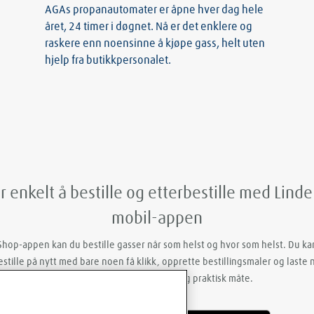
AGAs propanautomater er åpne hver dag hele
året, 24 timer i døgnet. Nå er det enklere og
raskere enn noensinne å kjøpe gass, helt uten
hjelp fra butikkpersonalet.
r enkelt å bestille og etterbestille med Lind
mobil-appen
hop-appen kan du bestille gasser når som helst og hvor som helst. Du k
estille på nytt med bare noen få klikk, opprette bestillingsmaler og laste 
og følgesedler på en enkel og praktisk måte.