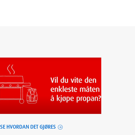
SE HVORDAN DET GJØRES