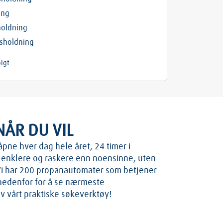
ing
holdning
usholdning
lgt
NÅR DU VIL
ne hver dag hele året, 24 timer i
å enklere og raskere enn noensinne, uten
 Vi har 200 propanautomater som betjener
 nedenfor for å se nærmeste
 vårt praktiske søkeverktøy!