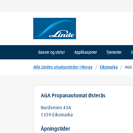
Gasser og utstyr
Applikasjoner
Tjenester
S
Alle Lindes utsalgssteder i Norge
/
Eiksmarka
/
AGA 
AGA Propanautomat Østerås
Nordveien 43A
1359
Eiksmarka
Åpningstider