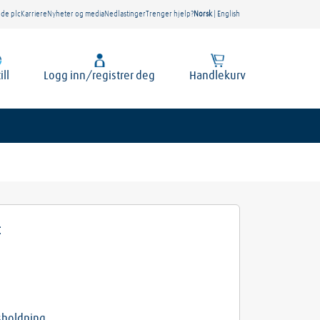
nde plc
Karriere
Nyheter og media
Nedlastinger
Trenger hjelp?
Norsk
|
English
ill
Logg inn/registrer deg
Handlekurv
t
sholdning