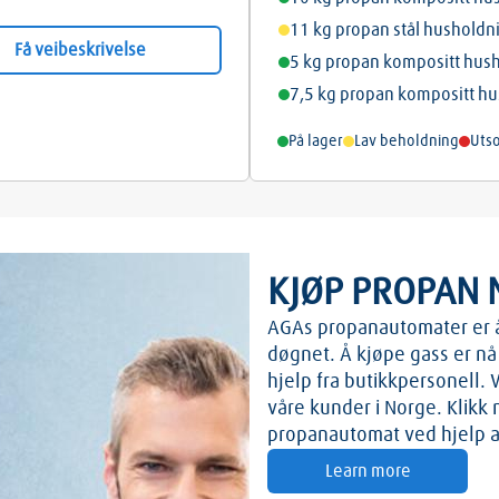
11 kg propan stål husholdn
Få veibeskrivelse
5 kg propan kompositt hus
7,5 kg propan kompositt h
På lager
Lav beholdning
Utso
KJØP PROPAN 
AGAs propanautomater er åp
døgnet. Å kjøpe gass er n
hjelp fra butikkpersonell.
våre kunder i Norge. Klikk
propanautomat ved hjelp av
Learn more