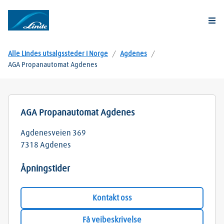
Togg
Alle Lindes utsalgssteder i Norge
/
Agdenes
/
AGA Propanautomat Agdenes
AGA Propanautomat Agdenes
Agdenesveien 369
7318
Agdenes
Åpningstider
Kontakt oss
Få veibeskrivelse