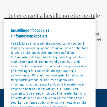
Det er enkelt å bestille og etterbestille
med Linde Shop mobil-appen
Innstillinger for cookies
Med Linde Shop-appen kan du bestille gasser når som helst og
(informasjonskapsler)
hvor som helst. Du kan holde deg innlogget, bestille på nytt med
Ved å klikke på "aksepter alle cookies" samtykker du til
bare noen få klikk, opprette bestillingsmaler og laste ned
lagring av cookies og lignende teknologi på din enhet for å
fakturaer og følgesedler på en enkel og praktisk måte.
forbedre brukeropplevelse, analysere trafikk og
bruksmønstre, tilby spesifikk funksjonalitet og bidra til våre
markedsføringstiltak. Helt nødvendig cookies er alltid
aktive. Du kan administrere dine cookie-valg ved å klikke
på innstillinger for cookies (informasjonskaplser) i
nettelseren din. Ulike informasjonskapsler kan settes av
tredjepartsleverandører i USA. Ved å godta slike
informasjonskapsler, samtykker du også til overføring av
dataene dine til USA iht. til Art. 49 (1) EU GDPR. Vær
oppmerksom på at selv om Linde vil iverksette tiltak for å
beskytte dataene dine i tilfeller en slik overføring finner
Generelle vilkår
sted, kan det hende at den amerikanske mottakeren ikke